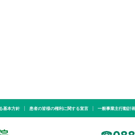
る基本方針
患者の皆様の権利に関する宣言
一般事業主行動計
高知県厚生農業協同組合連合会 JA高知病院