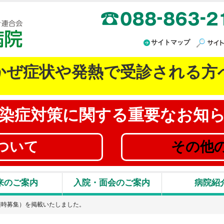
高知県厚生農業協同組合連合会 JA高知病院
サイトマップ
かぜ症状や発熱で受診される方
染症対策に
関する重要なお知
ついて
その他
来のご案内
入院・面会のご案内
病院紹
随時募集）を掲載いたしました。