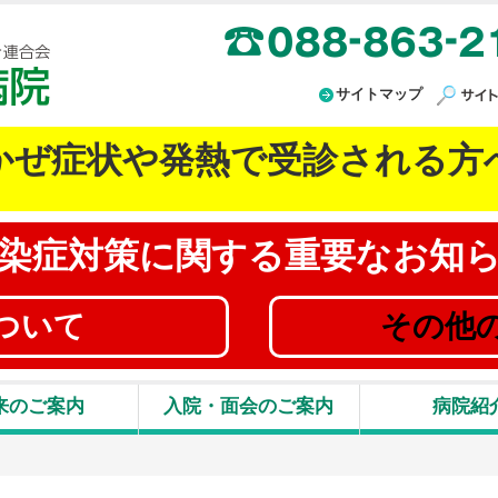
高知県厚生農業協同組合連合会 JA高知病院
サイトマップ
かぜ症状や発熱で受診される方
染症対策に
関する重要なお知
ついて
その他
来のご案内
入院・面会のご案内
病院紹