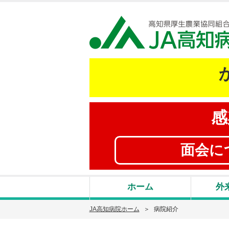
感
面会に
ホーム
外
JA高知病院ホーム
病院紹介