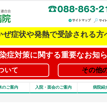
高知県厚生農業協同組合連合会 JA高知病院
サイトマップ
かぜ症状や発熱で受診される方
染症対策に
関する重要なお知
ついて
その他
来のご案内
入院・面会のご案内
病院紹