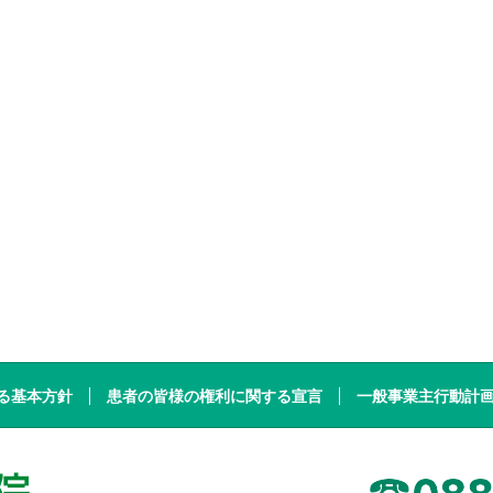
る基本方針
患者の皆様の権利に関する宣言
一般事業主行動計
高知県厚生農業協同組合連合会 JA高知病院