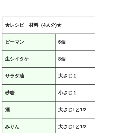
★レシピ 材料（4人分)★
ピーマン
6個
生シイタケ
8個
サラダ油
大さじ１
砂糖
小さじ１
酒
大さじ1と1/2
みりん
大さじ1と1/2