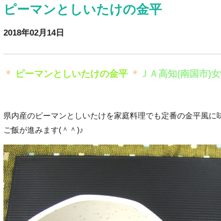
ピーマンとしいたけの金平
2018年02月14日
＊
ピーマンとしいたけの金平
＊
ＪＡ高知(南国市)
県内産のピーマンとしいたけを家庭料理でも定番の金平風に
ご飯が進みます(＾＾)♪