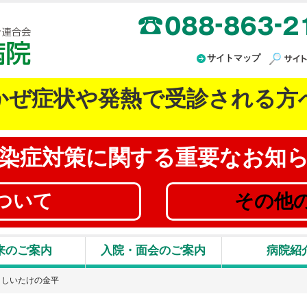
高知県厚生農業協同組合連合会 JA高知病院
サイトマップ
かぜ症状や発熱で受診される方
染症対策に
関する重要なお知
ついて
その他
来のご案内
入院・面会のご案内
病院紹
としいたけの金平