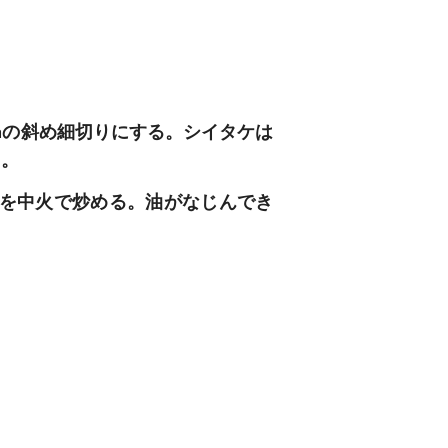
㎝の
斜め細切りにする。シイタケは
。
を中火で炒める。油がなじんでき