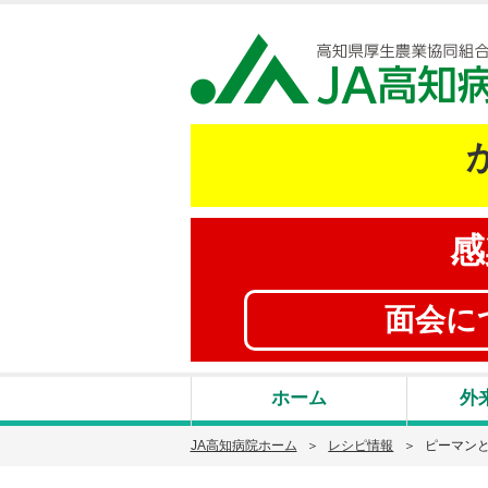
感
面会に
ホーム
外
JA高知病院ホーム
レシピ情報
ピーマン