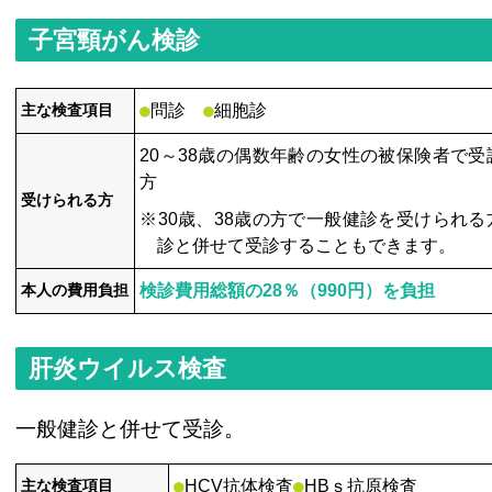
子宮頸がん検診
●
●
主な検査項目
問診
細胞診
20～38歳の偶数年齢の女性の被保険者で
方
受けられる方
※30歳、38歳の方で一般健診を受けられ
診と併せて受診することもできます。
本人の費用負担
検診費用総額の28％（990円）を負担
肝炎ウイルス検査
一般健診と併せて受診。
●
●
主な検査項目
HCV抗体検査
HBｓ抗原検査