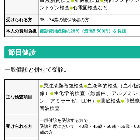
●
●
血液脂質検査
肝機能検査
胸部レントゲン
●
ントゲン検査
心電図検査など
受けられる方
35～74歳の被保険者の方
本人の費用負担
健診費用総額の28％（最高5,500円）を負担
節目健診
一般健診と併せて受診。
●
●
尿沈渣顕微鏡検査
血液学的検査（血小板
●
像）
生化学的検査（総蛋白、アルブミン
主な検査項目
●
●
ン、アミラーゼ、LDH）
眼底検査
肺機能
音波検査
一般健診を受診する方で
受けられる方
受診年度において 40歳・45歳・50歳・55歳・60
歳の方