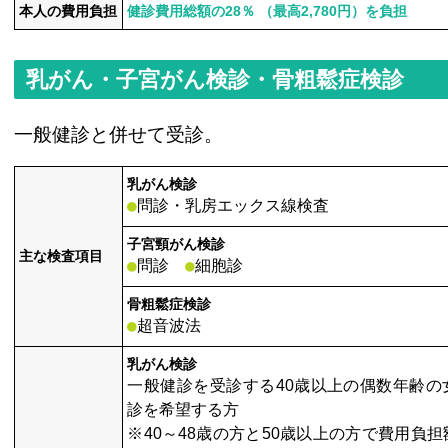
本人の費用負担
健診費用総額の28％ （最高2,780円）を負担
乳がん・子宮がん検診・骨粗鬆症検診
一般健診と併せて受診。
乳がん検診
●
問診・乳房エックス線検査
子宮頸がん検診
主な検査項目
●
●
問診
細胞診
骨粗鬆症検診
●
超音波法
乳がん検診
一般健診を受診する40歳以上の偶数年齢の
診を希望する方
※40～48歳の方と50歳以上の方で費用負