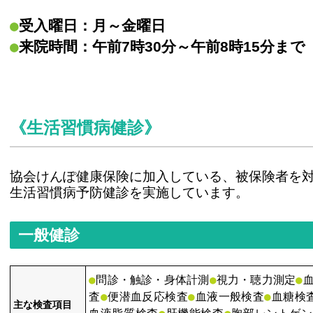
受入曜日：月～金曜日
来院時間：午前7時30分～午前8時15分まで
《生活習慣病健診》
協会けんぽ健康保険に加入している、被保険者を
生活習慣病予防健診を実施しています。
一般健診
●
●
●
問診・触診・身体計測
視力・聴力測定
●
●
●
査
便潜血反応検査
血液一般検査
血糖検
主な検査項目