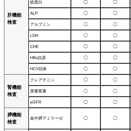
総蛋白
◯
◯
ALP
◯
◯
肝機能
検査
アルブミン
◯
◯
LDH
◯
◯
CHE
◯
◯
HBs抗原
◯
◯
HCV抗体
◯
◯
クレアチニン
◯
◯
腎機能
尿素窒素
◯
◯
検査
eGFR
◯
◯
膵機能
血中膵アミラーゼ
◯
◯
検査