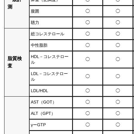
測
腹囲
◯
◯
聴力
◯
◯
総コレステロール
◯
◯
中性脂肪
◯
◯
HDL－コレステロー
脂質検
◯
◯
ル
査
LDL－コレステロー
◯
◯
ル
LDL/HDL
◯
◯
AST（GOT）
◯
◯
ALT（GPT）
◯
◯
γーGTP
◯
◯