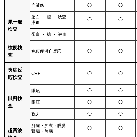
血液像
◯
◯
蛋白 ・ 糖 ・ 沈査 ・
◯
◯
尿一般
潜血
検査
蛋白 ・ 糖 ・ 潜血
検便検
免疫便潜血反応
◯
◯
査
炎症反
CRP
◯
◯
応検査
眼底
◯
◯
眼科検
眼圧
◯
◯
査
視力
◯
◯
肝臓・胆嚢・膵臓・
◯
◯
超音波
腎臓・脾臓