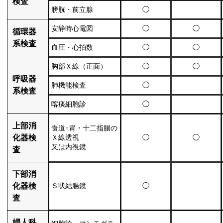
検査
膀胱・前立腺
◯
安静時心電図
◯
◯
循環器
系検査
血圧・心拍数
◯
◯
胸部Ｘ線（正面）
◯
◯
呼吸器
肺機能検査
◯
系検査
喀痰細胞診
◯
上部消
食道･胃・十二指腸の
化器検
Ｘ線透視
◯
◯
又は内視鏡
査
下部消
化器検
Ｓ状結腸鏡
◯
査
婦人科