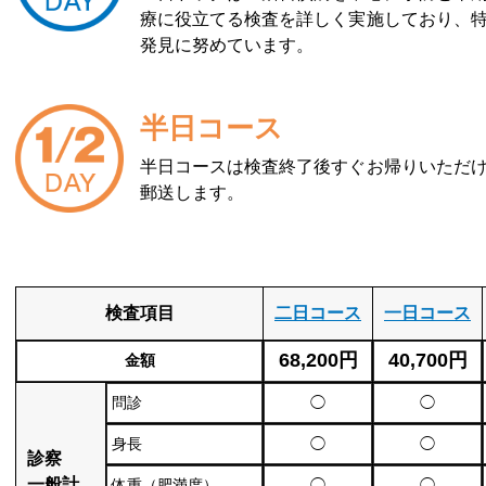
療に役立てる検査を詳しく実施しており、
発見に努めています。
半日コース
半日コースは検査終了後すぐお帰りいただ
郵送します。
検査項目
二日コース
一日コース
68,200円
40,700円
金額
問診
◯
◯
身長
◯
◯
診察
一般計
体重（肥満度）
◯
◯