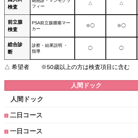
細胞診・マンモグラ
△
△
フィー
検査
前立腺
PSA前立腺腫瘍マー
※◯
※◯
カー
検査
総合診
診察 ･ 結果説明 ・
◯
◯
指導
断
△ 希望者 ※50歳以上の方は検査項目に含む
人間ドック
人間ドック
二日コース
一日コース