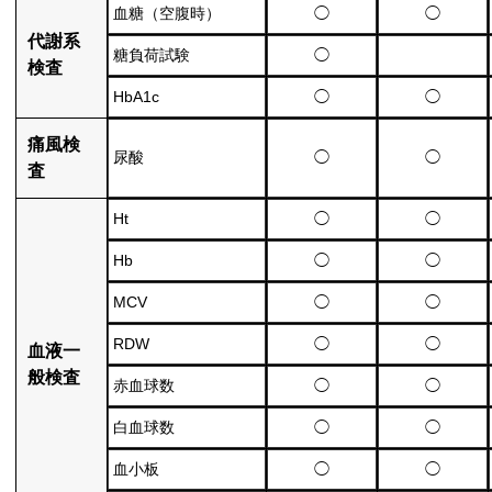
血糖（空腹時）
◯
◯
代謝系
糖負荷試験
◯
検査
HbA1c
◯
◯
痛風検
尿酸
◯
◯
査
Ht
◯
◯
Hb
◯
◯
MCV
◯
◯
RDW
◯
◯
血液一
般検査
赤血球数
◯
◯
白血球数
◯
◯
血小板
◯
◯