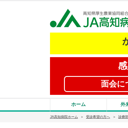
感
面会に
ホーム
外
JA高知病院ホーム
受診希望の方へ
診療