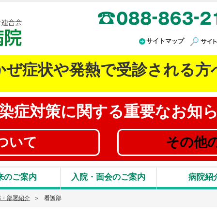
高知県厚生農業協同組合連合会 JA高知病院
サイトマップ
かぜ症状や発熱で受診される方
染症対策に
関する重要なお知
ついて
その他
来のご案内
入院・面会のご案内
病院紹
部・部署紹介
看護部